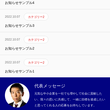
お知らせサンプル4
2022.10.07
カテゴリー2
採用情報
お知らせサンプル3
代表メッセージ
2022.10.07
カテゴリー2
協会活動のご案内
お知らせサンプル2
会社概要
2022.10.07
カテゴリー2
協会TOPへ
お知らせサンプル1
代表メッセージ
採用情報
代表メッセージ
協会活動のご案内
会社概要
協会TO
元気な中小企業を一社でも増やして社会に貢献した
い、我々の思いに共感して、一緒に目標を達成したい
と思ってくれる人の応募をお待ちしています。