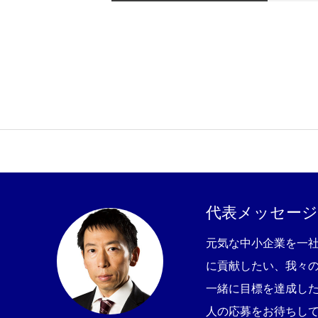
代表メッセージ
協会活動のご案内
会社概要
代表メッセージ
元気な中小企業を一
に貢献したい、我々
協会TOPへ
一緒に目標を達成し
人の応募をお待ちし