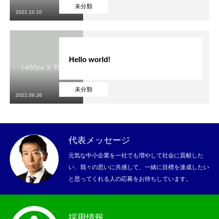
未分類
2022.10.10
採用情報
代表メッセージ
Hello world!
協会活動のご案内
未分類
会社概要
2022.09.26
協会TOPへ
代表メッセージ
元気な中小企業を一社でも増やして社会に貢献した
採用情報
代表メッセージ
協会活動のご案内
会社概要
協会TO
い、我々の思いに共感して、一緒に目標を達成したい
と思ってくれる人の応募をお待ちしています。
採用情報