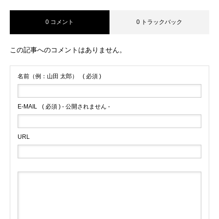
0 コメント
0 トラックバック
採用情報
この記事へのコメントはありません。
代表メッセージ
名前（例：山田 太郎）
( 必須 )
協会活動のご案内
E-MAIL
( 必須 ) - 公開されません -
会社概要
協会TOPへ
URL
採用情報
代表メッセージ
協会活動のご案内
会社概要
協会TO