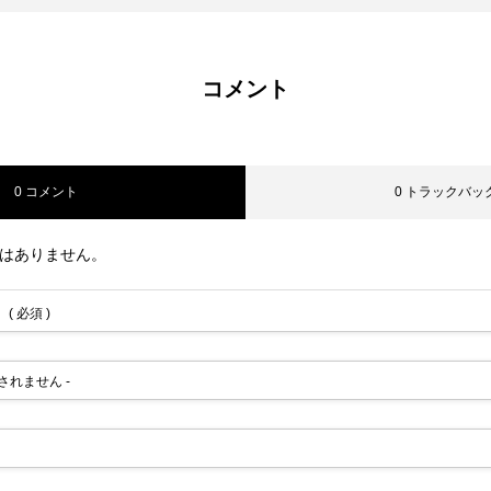
コメント
0 コメント
0 トラックバッ
はありません。
( 必須 )
ジ
協会活動のご案内
会社概要
協会TOPへ
公開されません -