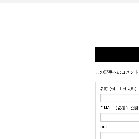
会社概要
協会TOPへ
この記事へのコメント
名前（例：山田 太郎）
採用情報
代表メッセー
E-MAIL
( 必須 ) - 
URL